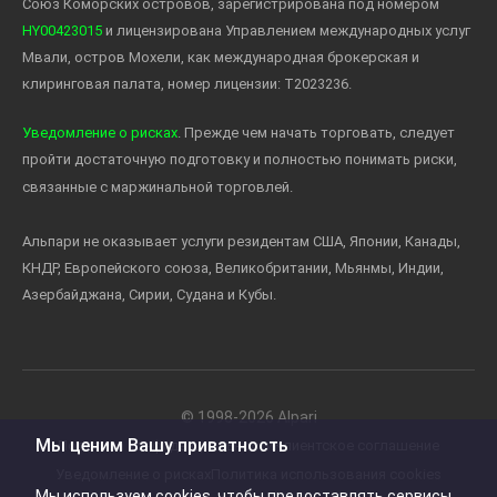
Союз Коморских островов, зарегистрирована под номером
HY00423015
и лицензирована Управлением международных услуг
Мвали, остров Мохели, как международная брокерская и
клиринговая палата, номер лицензии: T2023236.
Уведомление о рисках
. Прежде чем начать торговать, следует
пройти достаточную подготовку и полностью понимать риски,
связанные с маржинальной торговлей.
Альпари не оказывает услуги резидентам США, Японии, Канады,
КНДР, Европейского союза, Великобритании, Мьянмы, Индии,
Азербайджана, Сирии, Судана и Кубы.
© 1998-2026 Alpari
Мы ценим Вашу приватность
Политика конфиденциальности
Клиентское соглашение
Уведомление o рисках
Политика использования cookies
Мы используем cookies, чтобы предоставлять сервисы,