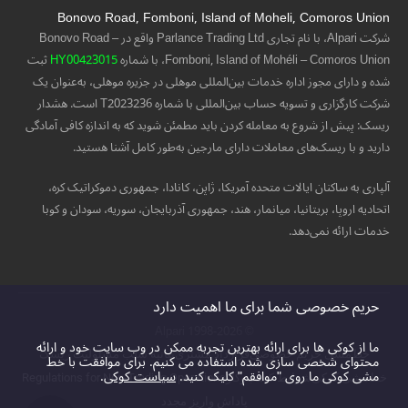
Bonovo Road, Fomboni, Island of Moheli, Comoros Union
شرکت Alpari، با نام تجاری Parlance Trading Ltd واقع در Bonovo Road –
Fomboni, Island of Mohéli – Comoros Union، با شماره
HY00423015
ثبت
شده و دارای مجوز اداره خدمات بین‌المللی موهلی در جزیره موهلی، به‌عنوان یک
شرکت کارگزاری و تسویه حساب بین‌المللی با شماره T2023236 است. هشدار
ریسک: پیش از شروع به معامله کردن باید مطمئن شوید که به اندازه کافی آمادگی
دارید و با ریسک‌های معاملات دارای مارجین به‌طور کامل آشنا هستید.
آلپاری به ساکنان ایالات متحده آمریکا، ژاپن، کانادا، جمهوری دموکراتیک کره،
اتحادیه اروپا، بریتانیا، میانمار، هند، جمهوری آذربایجان، سوریه، سودان و کوبا
خدمات ارائه نمی‌دهد.
حریم خصوصی شما برای ما اهمیت دارد
© 1998-2026 Alpari
ما از کوکی ها برای ارائه بهترین تجربه ممکن در وب سایت خود و ارائه
خط‌مشی حریم خصوصی
قرارداد مشتری
بیانیه سلب مسئولیت ریسک
محتوای شخصی سازی شده استفاده می کنیم. برای موافقت با خط
مشی کوکی ما روی "موافقم" کلیک کنید.
سیاست کوکی
.
خط‌مشی کوکی
شرایط کسب‌وکار
Regulations for Non-Trading Operations
پاداش واریز مجدد