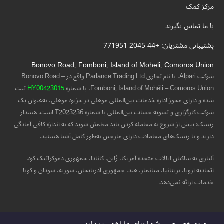
مرکز کمک
با ما تماس بگیرید
پشتیبانی مشتریان: +44 2045 771951
Bonovo Road, Fomboni, Island of Moheli, Comoros Union
شرکت Alpari، با نام تجاری Parlance Trading Ltd واقع در Bonovo Road –
Fomboni, Island of Mohéli – Comoros Union، با شماره
HY00423015
ثبت
شده و دارای مجوز اداره خدمات بین‌المللی موهلی در جزیره موهلی، به‌عنوان یک
شرکت کارگزاری و تسویه حساب بین‌المللی با شماره T2023236 است. هشدار
ریسک: پیش از شروع به معامله کردن باید مطمئن شوید که به اندازه کافی آمادگی
دارید و با ریسک‌های معاملات دارای مارجین به‌طور کامل آشنا هستید.
آلپاری به ساکنان ایالات متحده آمریکا، ژاپن، کانادا، جمهوری دموکراتیک کره،
اتحادیه اروپا، بریتانیا، میانمار، هند، جمهوری آذربایجان، سوریه، سودان و کوبا
خدمات ارائه نمی‌دهد.