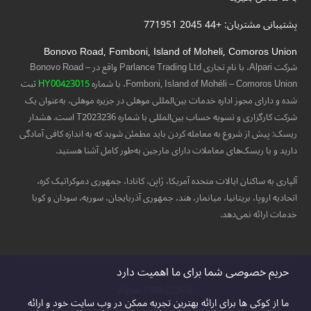
پشتیبانی مشتریان: +44 2045 771951
Bonovo Road, Fomboni, Island of Moheli, Comoros Union
شرکت Alpari، با نام تجاری Parlance Trading Ltd واقع در Bonovo Road –
Fomboni, Island of Mohéli – Comoros Union، با شماره
HY00423015
ثبت
شده و دارای مجوز اداره خدمات بین‌المللی موهلی در جزیره موهلی، به‌عنوان یک
شرکت کارگزاری و تسویه حساب بین‌المللی با شماره T2023236 است. هشدار
ریسک: پیش از شروع به معامله کردن باید مطمئن شوید که به اندازه کافی آمادگی
دارید و با ریسک‌های معاملات دارای مارجین به‌طور کامل آشنا هستید.
آلپاری به ساکنان ایالات متحده آمریکا، ژاپن، کانادا، جمهوری دموکراتیک کره،
اتحادیه اروپا، بریتانیا، میانمار، هند، جمهوری آذربایجان، سوریه، سودان و کوبا
خدمات ارائه نمی‌دهد.
حریم خصوصی شما برای ما اهمیت دارد
© 1998-2026 Alpari
ما از کوکی ها برای ارائه بهترین تجربه ممکن در وب سایت خود و ارائه
خط‌مشی حریم خصوصی
قرارداد مشتری
بیانیه سلب مسئولیت ریسک