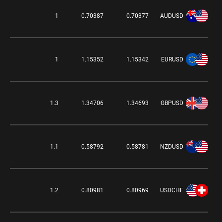
27%
1
0.70387
0.70377
AUDUSD
17%
1
1.15352
1.15342
EURUSD
-0.03%
1.3
1.34706
1.34693
GBPUSD
10%
1.1
0.58792
0.58781
NZDUSD
-0.36%
1.2
0.80981
0.80969
USDCHF