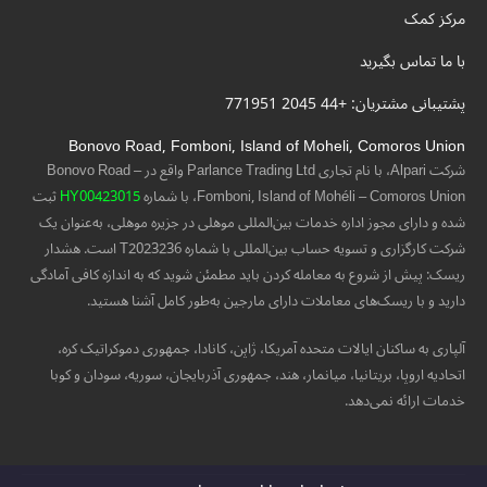
مرکز کمک
با ما تماس بگیرید
پشتیبانی مشتریان: +44 2045 771951
Bonovo Road, Fomboni, Island of Moheli, Comoros Union
شرکت Alpari، با نام تجاری Parlance Trading Ltd واقع در Bonovo Road –
Fomboni, Island of Mohéli – Comoros Union، با شماره
HY00423015
ثبت
شده و دارای مجوز اداره خدمات بین‌المللی موهلی در جزیره موهلی، به‌عنوان یک
شرکت کارگزاری و تسویه حساب بین‌المللی با شماره T2023236 است. هشدار
ریسک: پیش از شروع به معامله کردن باید مطمئن شوید که به اندازه کافی آمادگی
دارید و با ریسک‌های معاملات دارای مارجین به‌طور کامل آشنا هستید.
آلپاری به ساکنان ایالات متحده آمریکا، ژاپن، کانادا، جمهوری دموکراتیک کره،
اتحادیه اروپا، بریتانیا، میانمار، هند، جمهوری آذربایجان، سوریه، سودان و کوبا
خدمات ارائه نمی‌دهد.