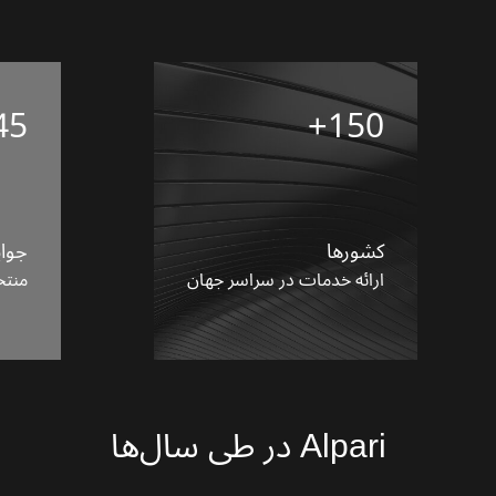
45+
150+
کشورها
جوای
ارائه خدمات در سراسر جهان
منتخ
Alpari در طی سال‌ها