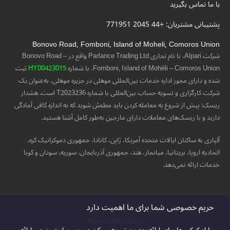
با ما تماس بگیرید
پشتیبانی مشتریان: +44 2045 771951
Bonovo Road, Fomboni, Island of Moheli, Comoros Union
شرکت Alpari، با نام تجاری Parlance Trading Ltd واقع در Bonovo Road –
Fomboni, Island of Mohéli – Comoros Union، با شماره
HY00423015
ثبت
شده و دارای مجوز اداره خدمات بین‌المللی موهلی در جزیره موهلی، به‌عنوان یک
شرکت کارگزاری و تسویه حساب بین‌المللی با شماره T2023236 است. هشدار
ریسک: پیش از شروع به معامله کردن باید مطمئن شوید که به اندازه کافی آمادگی
دارید و با ریسک‌های معاملات دارای مارجین به‌طور کامل آشنا هستید.
آلپاری به ساکنان ایالات متحده آمریکا، ژاپن، کانادا، جمهوری دموکراتیک کره،
اتحادیه اروپا، بریتانیا، میانمار، هند، جمهوری آذربایجان، سوریه، سودان و کوبا
خدمات ارائه نمی‌دهد.
حریم خصوصی شما برای ما اهمیت دارد
© 1998-2026 Alpari